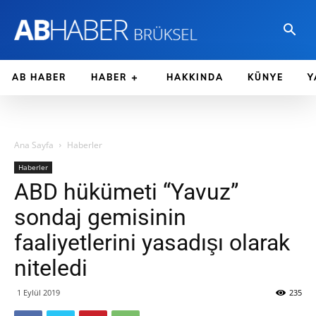
AB HABER
HABER
HAKKINDA
KÜNYE
Y
Ana Sayfa
Haberler
Haberler
ABD hükümeti “Yavuz”
sondaj gemisinin
faaliyetlerini yasadışı olarak
niteledi
1 Eylül 2019
235