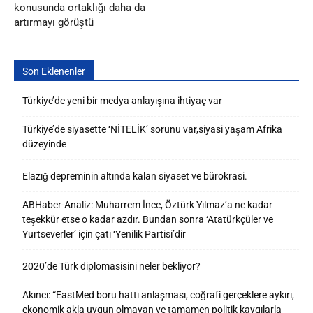
konusunda ortaklığı daha da
artırmayı görüştü
Son Eklenenler
Türkiye’de yeni bir medya anlayışına ihtiyaç var
Türkiye’de siyasette ‘NİTELİK’ sorunu var,siyasi yaşam Afrika
düzeyinde
Elazığ depreminin altında kalan siyaset ve bürokrasi.
ABHaber-Analiz: Muharrem İnce, Öztürk Yılmaz’a ne kadar
teşekkür etse o kadar azdır. Bundan sonra ‘Atatürkçüler ve
Yurtseverler’ için çatı ‘Yenilik Partisi’dir
2020’de Türk diplomasisini neler bekliyor?
Akıncı: “EastMed boru hattı anlaşması, coğrafi gerçeklere aykırı,
ekonomik akla uygun olmayan ve tamamen politik kaygılarla