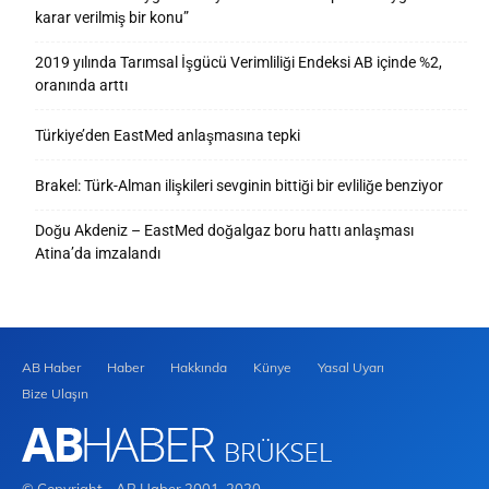
karar verilmiş bir konu”
2019 yılında Tarımsal İşgücü Verimliliği Endeksi AB içinde %2,
oranında arttı
Türkiye’den EastMed anlaşmasına tepki
Brakel: Türk-Alman ilişkileri sevginin bittiği bir evliliğe benziyor
Doğu Akdeniz – EastMed doğalgaz boru hattı anlaşması
Atina’da imzalandı
AB Haber
Haber
Hakkında
Künye
Yasal Uyarı
Bize Ulaşın
© Copyright - AB Haber 2001-2020