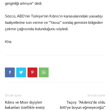
gerginliği artırıyor” dedi.
Sözcü, ABD’nin Türkiye’nin Kıbrıs’ın karasularındaki yasadışı
faaliyetlerine son verme ve “Yavuz” sondaj gemisini bölgeden
çekme çağrısında bulunduğunu söyledi.
Kha
Önceki İçerik
Sonraki İçerik
Kıbrıs ve Mısır dışişleri
Taçoy: “Akdeniz’de oldu
bakanları özellikle enerji
bitti’ye boyun eğmeyeceğiz”