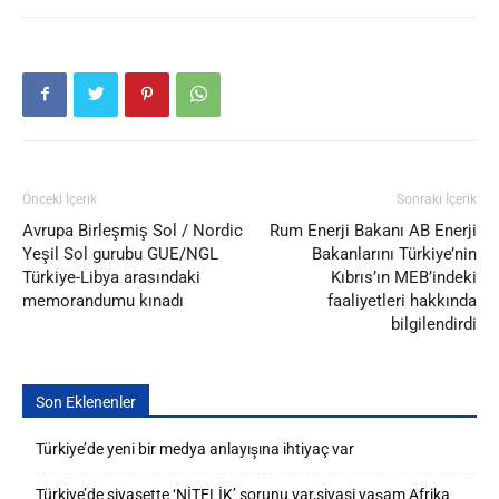
Önceki İçerik
Sonraki İçerik
Avrupa Birleşmiş Sol / Nordic
Rum Enerji Bakanı AB Enerji
Yeşil Sol gurubu GUE/NGL
Bakanlarını Türkiye’nin
Türkiye-Libya arasındaki
Kıbrıs’ın MEB’indeki
memorandumu kınadı
faaliyetleri hakkında
bilgilendirdi
Son Eklenenler
Türkiye’de yeni bir medya anlayışına ihtiyaç var
Türkiye’de siyasette ‘NİTELİK’ sorunu var,siyasi yaşam Afrika