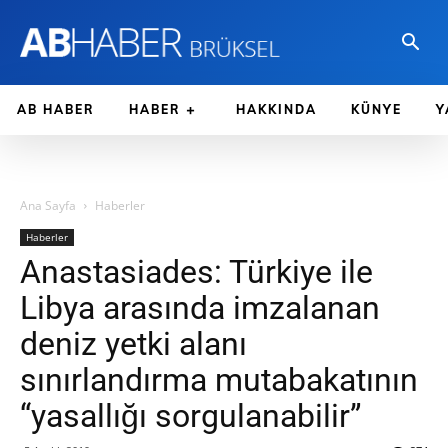
AB HABER
HABER
HAKKINDA
KÜNYE
Y
Ana Sayfa
Haberler
Haberler
Anastasiades: Türkiye ile
Libya arasında imzalanan
deniz yetki alanı
sınırlandırma mutabakatının
“yasallığı sorgulanabilir”