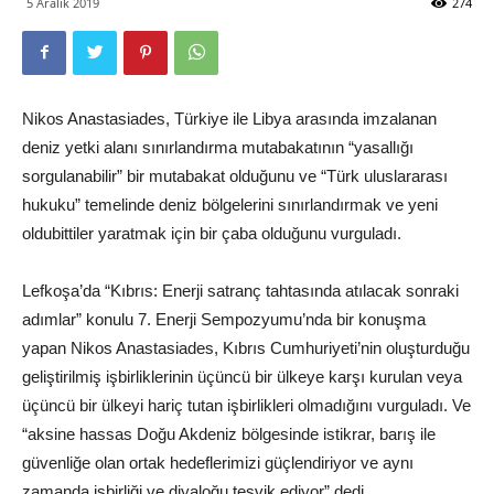
5 Aralık 2019
274
Nikos Anastasiades, Türkiye ile Libya arasında imzalanan
deniz yetki alanı sınırlandırma mutabakatının “yasallığı
sorgulanabilir” bir mutabakat olduğunu ve “Türk uluslararası
hukuku” temelinde deniz bölgelerini sınırlandırmak ve yeni
oldubittiler yaratmak için bir çaba olduğunu vurguladı.
Lefkoşa’da “Kıbrıs: Enerji satranç tahtasında atılacak sonraki
adımlar” konulu 7. Enerji Sempozyumu’nda bir konuşma
yapan Nikos Anastasiades, Kıbrıs Cumhuriyeti’nin oluşturduğu
geliştirilmiş işbirliklerinin üçüncü bir ülkeye karşı kurulan veya
üçüncü bir ülkeyi hariç tutan işbirlikleri olmadığını vurguladı. Ve
“aksine hassas Doğu Akdeniz bölgesinde istikrar, barış ile
güvenliğe olan ortak hedeflerimizi güçlendiriyor ve aynı
zamanda işbirliği ve diyaloğu teşvik ediyor” dedi.